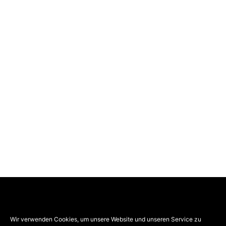
VOGEL-BAU wurde 1927 als Straßenbaufirma
gegründet. Das heute in 3. und 4. Generation geführte
Wir verwenden Cookies, um unsere Website und unseren Service zu
Familienunternehmen ist seither zu einer ganzen