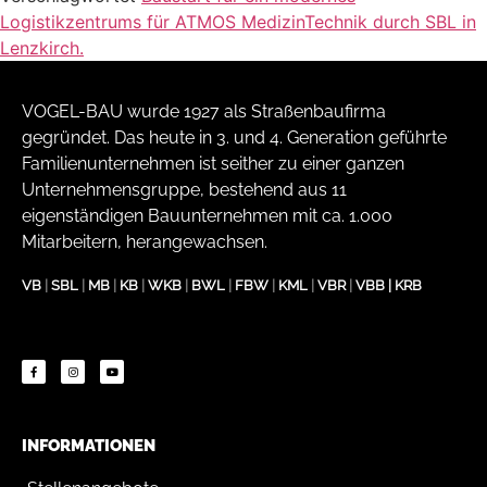
Logistikzentrums für ATMOS MedizinTechnik durch SBL in
Lenzkirch.
VOGEL-BAU wurde 1927 als Straßenbaufirma
gegründet. Das heute in 3. und 4. Generation geführte
Familienunternehmen ist seither zu einer ganzen
Unternehmensgruppe, bestehend aus 11
eigenständigen Bauunternehmen mit ca. 1.000
Mitarbeitern, herangewachsen.
VB
|
SBL
|
MB
|
KB
|
WKB
|
BWL
|
FBW
|
KML
|
VBR
|
VBB
|
KRB
INFORMATIONEN