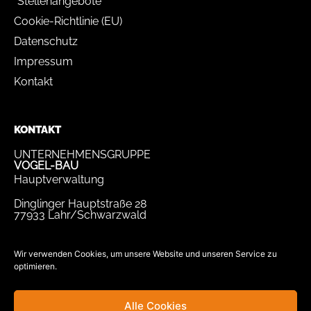
Stellenangebote
Cookie-Richtlinie (EU)
Datenschutz
Impressum
Kontakt
KONTAKT
UNTERNEHMENSGRUPPE
VOGEL-BAU
Hauptverwaltung
Dinglinger Hauptstraße 28
77933 Lahr/Schwarzwald
Tel.
07821 / 893-0
Fax.
07821 / 22 939
Wir verwenden Cookies, um unsere Website und unseren Service zu
optimieren.
bewerbung@vogel-bau.de
info@vogel-bau.de
Alle Cookies