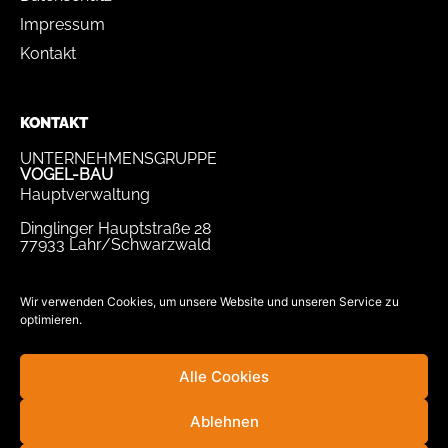
Impressum
Kontakt
KONTAKT
UNTERNEHMENSGRUPPE
VOGEL-BAU
Hauptverwaltung
Dinglinger Hauptstraße 28
77933 Lahr/Schwarzwald
Tel.
07821 / 893-0
Fax.
07821 / 22 939
Wir verwenden Cookies, um unsere Website und unseren Service zu
optimieren.
bewerbung@vogel-bau.de
info@vogel-bau.de
Alle Cookies
Ablehnen