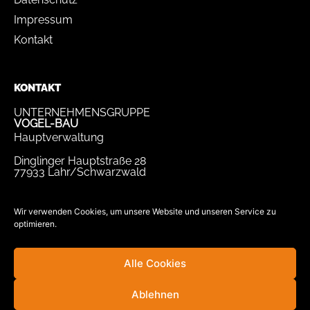
Impressum
Kontakt
KONTAKT
UNTERNEHMENSGRUPPE
VOGEL-BAU
Hauptverwaltung
Dinglinger Hauptstraße 28
77933 Lahr/Schwarzwald
Tel.
07821 / 893-0
Fax.
07821 / 22 939
Wir verwenden Cookies, um unsere Website und unseren Service zu
optimieren.
bewerbung@vogel-bau.de
info@vogel-bau.de
Alle Cookies
Ablehnen