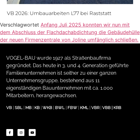
VB 2026: Umbauarbeiten L77 bei Raststatt
Verschlagwortet
Anfang Juli 2025 konnten wir nun mit
dem Abschluss der Flachdachabdichtung die Gebäudehülle
der neuen Firmenzentrale von Joline umfänglich schließen.
VOGEL-BAU wurde 1927 als Straßenbaufirma
gegründet. Das heute in 3. und 4. Generation geführte
Familienunternehmen ist seither zu einer ganzen
Unternehmensgruppe, bestehend aus 11
eigenständigen Bauunternehmen mit ca. 1.000
Mitarbeitern, herangewachsen.
VB
|
SBL
|
MB
|
KB
|
WKB
|
BWL
|
FBW
|
KML
|
VBR
|
VBB
|
KRB