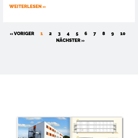
WEITERLESEN »
« VORIGER
1
2
3
4
5
6
7
8
9
10
NÄCHSTER »