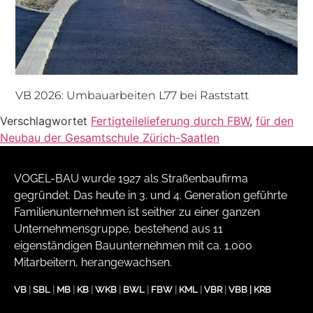
VB 2026: Umbauarbeiten L77 bei Raststatt
Verschlagwortet
Fertigteilelieferung durch FBW
,
für den
Neubau der Gesamtschule Zürich-Saatlen
VOGEL-BAU wurde 1927 als Straßenbaufirma
gegründet. Das heute in 3. und 4. Generation geführte
Familienunternehmen ist seither zu einer ganzen
Unternehmensgruppe, bestehend aus 11
eigenständigen Bauunternehmen mit ca. 1.000
Mitarbeitern, herangewachsen.
VB
|
SBL
|
MB
|
KB
|
WKB
|
BWL
|
FBW
|
KML
|
VBR
|
VBB
|
KRB