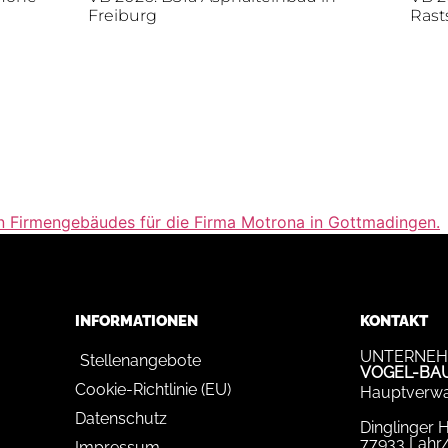
Freiburg
Rast
uen Firmengebäudes für die Firma Motrona in Gottmadingen.
INFORMATIONEN
KONTAKT
UNTERNEH
Stellenangebote
VOGEL-BA
Cookie-Richtlinie (EU)
Hauptverwa
Datenschutz
Dinglinger 
77933 Lahr
Impressum