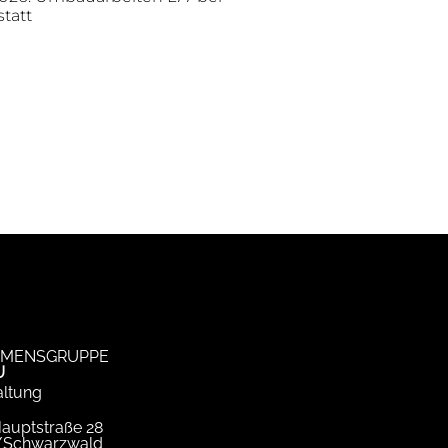
statt
MENSGRUPPE
U
ltung
Hauptstraße 28
/Schwarzwald