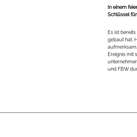
In einem fei
Schlüssel fü
Es ist berei
gebaut hat. 
aufmerksam. 
Ereignis mit
unternehmer
und FBW durf