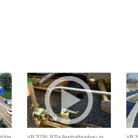
 Höhe
VB 2026: B31a Asphalteinbau in
VB 2