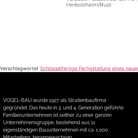
Herbolzheim/Rust
Verschlagwortet
Schlüsselfertige Fertigstellung eines ne
VOGEL-BAU wurde 1927 als Straßenbaufirma
gegründet. Das heute in 3. und 4. Generation geführte
Familienunternehmen ist seither zu einer ganzen
Unternehmensgruppe, bestehend aus 11
eigenständigen Bauunternehmen mit ca. 1.000
Mitarbeitern, herangewachsen.