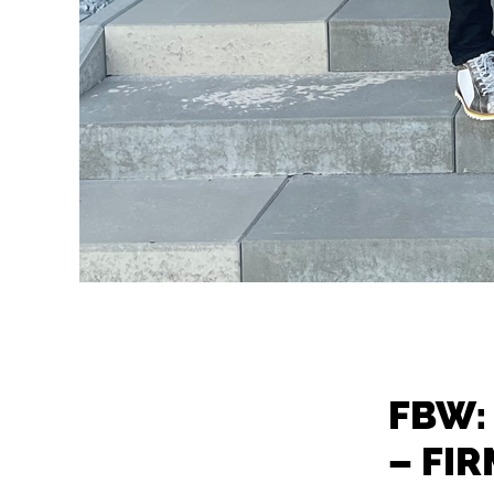
FBW:
– FI