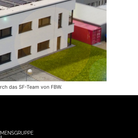
durch das SF-Team von FBW.
MENSGRUPPE
U