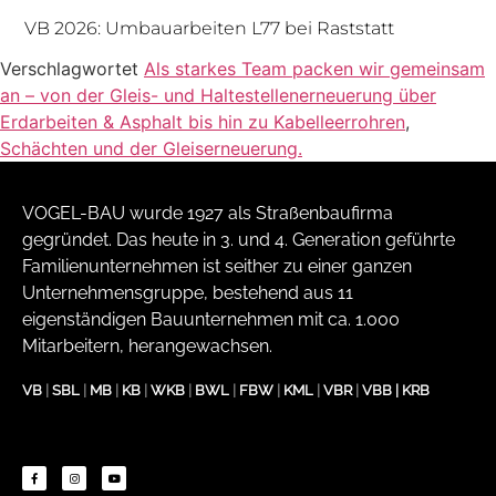
VB 2026: Umbauarbeiten L77 bei Raststatt
Verschlagwortet
Als starkes Team packen wir gemeinsam
an – von der Gleis- und Haltestellenerneuerung über
Erdarbeiten & Asphalt bis hin zu Kabelleerrohren
,
Schächten und der Gleiserneuerung.
VOGEL-BAU wurde 1927 als Straßenbaufirma
gegründet. Das heute in 3. und 4. Generation geführte
Familienunternehmen ist seither zu einer ganzen
Unternehmensgruppe, bestehend aus 11
eigenständigen Bauunternehmen mit ca. 1.000
Mitarbeitern, herangewachsen.
VB
|
SBL
|
MB
|
KB
|
WKB
|
BWL
|
FBW
|
KML
|
VBR
|
VBB
|
KRB