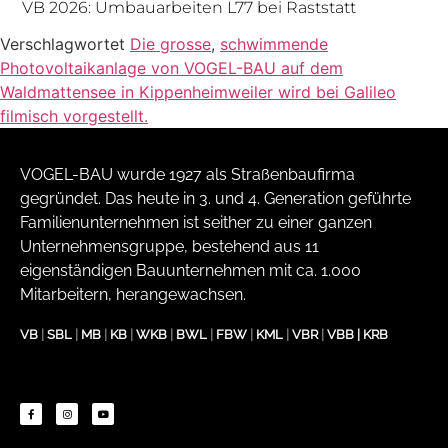
VB 2026: Umbauarbeiten L77 bei Raststatt
Verschlagwortet
Die grosse
,
schwimmende
Photovoltaikanlage von VOGEL-BAU auf dem
Waldmattensee in Kippenheimweiler wird bei Galileo
filmisch vorgestellt.
VOGEL-BAU wurde 1927 als Straßenbaufirma
gegründet. Das heute in 3. und 4. Generation geführte
Familienunternehmen ist seither zu einer ganzen
Unternehmensgruppe, bestehend aus 11
eigenständigen Bauunternehmen mit ca. 1.000
Mitarbeitern, herangewachsen.
VB
|
SBL
|
MB
|
KB
|
WKB
|
BWL
|
FBW
|
KML
|
VBR
|
VBB
|
KRB