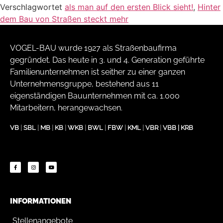
Verschlagwortet
als man auf den ersten Blick sieht!
,
Hinter
dem Bau von Straßen steckt mehr
VOGEL-BAU wurde 1927 als Straßenbaufirma
gegründet. Das heute in 3. und 4. Generation geführte
Familienunternehmen ist seither zu einer ganzen
Unternehmensgruppe, bestehend aus 11
eigenständigen Bauunternehmen mit ca. 1.000
Mitarbeitern, herangewachsen.
VB
|
SBL
|
MB
|
KB
|
WKB
|
BWL
|
FBW
|
KML
|
VBR
|
VBB
|
KRB
INFORMATIONEN
Stellenangebote