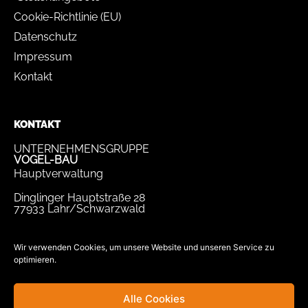
Cookie-Richtlinie (EU)
Datenschutz
Impressum
Kontakt
KONTAKT
UNTERNEHMENSGRUPPE
VOGEL-BAU
Hauptverwaltung
Dinglinger Hauptstraße 28
77933 Lahr/Schwarzwald
Tel.
07821 / 893-0
Fax.
07821 / 22 939
Wir verwenden Cookies, um unsere Website und unseren Service zu
optimieren.
bewerbung@vogel-bau.de
info@vogel-bau.de
Alle Cookies