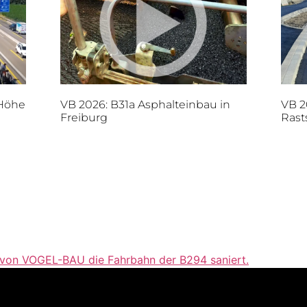
 Höhe
VB 2026: B31a Asphalteinbau in
VB 2
Freiburg
Rast
 von VOGEL-BAU die Fahrbahn der B294 saniert.