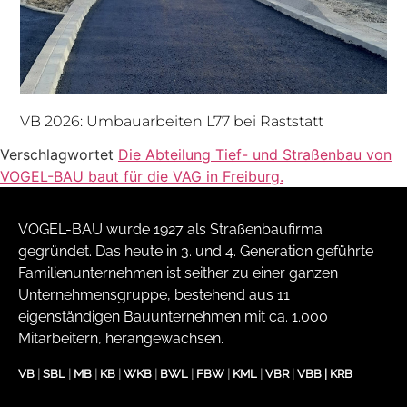
VB 2026: Umbauarbeiten L77 bei Raststatt
Verschlagwortet
Die Abteilung Tief- und Straßenbau von
VOGEL-BAU baut für die VAG in Freiburg.
VOGEL-BAU wurde 1927 als Straßenbaufirma
gegründet. Das heute in 3. und 4. Generation geführte
Familienunternehmen ist seither zu einer ganzen
Unternehmensgruppe, bestehend aus 11
eigenständigen Bauunternehmen mit ca. 1.000
Mitarbeitern, herangewachsen.
VB
|
SBL
|
MB
|
KB
|
WKB
|
BWL
|
FBW
|
KML
|
VBR
|
VBB
|
KRB