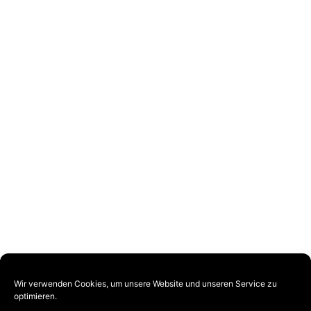
Wir verwenden Cookies, um unsere Website und unseren Service zu
VOGEL-BAU wurde 1927 als Straßenbaufirma
optimieren.
gegründet. Das heute in 3. und 4. Generation geführte