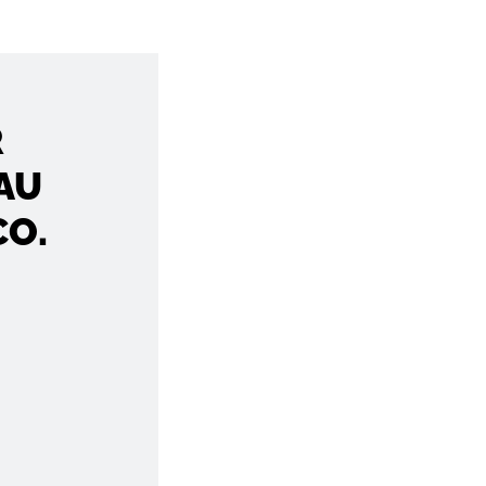
R
AU
CO.