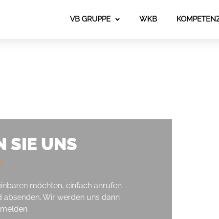
VB GRUPPE
WKB
KOMPETEN
 SIE UNS
inbaren möchten, einfach anrufen
nd absenden. Wir werden uns dann
 melden.