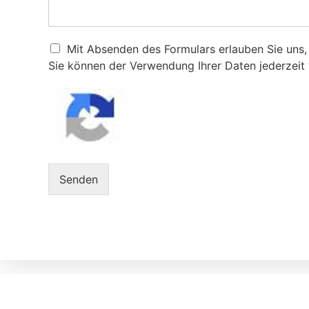
D
Mit Absenden des Formulars erlauben Sie uns, 
a
Sie können der Verwendung Ihrer Daten jederzeit
t
e
n
s
c
h
u
t
Senden
z
e
r
k
l
ä
r
u
n