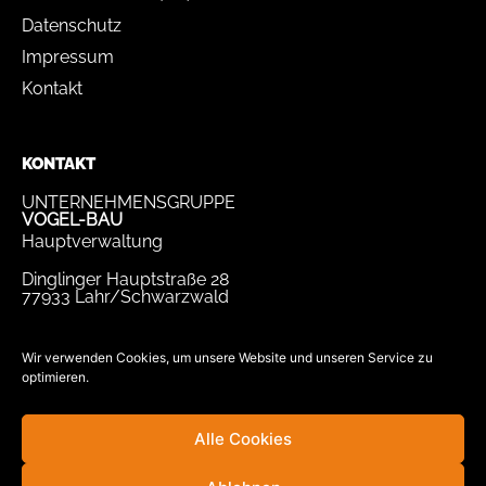
Datenschutz
Impressum
Kontakt
KONTAKT
UNTERNEHMENSGRUPPE
VOGEL-BAU
Hauptverwaltung
Dinglinger Hauptstraße 28
77933 Lahr/Schwarzwald
Tel.
07821 / 893-0
Fax.
07821 / 22 939
Wir verwenden Cookies, um unsere Website und unseren Service zu
optimieren.
bewerbung@vogel-bau.de
info@vogel-bau.de
Alle Cookies