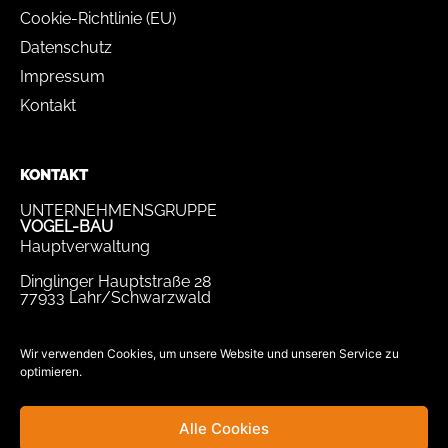
Cookie-Richtlinie (EU)
Datenschutz
Impressum
Kontakt
KONTAKT
UNTERNEHMENSGRUPPE
VOGEL-BAU
Hauptverwaltung
Dinglinger Hauptstraße 28
77933 Lahr/Schwarzwald
Tel.
07821 / 893-0
Fax.
07821 / 22 939
Wir verwenden Cookies, um unsere Website und unseren Service zu
optimieren.
bewerbung@vogel-bau.de
info@vogel-bau.de
Alle Cookies