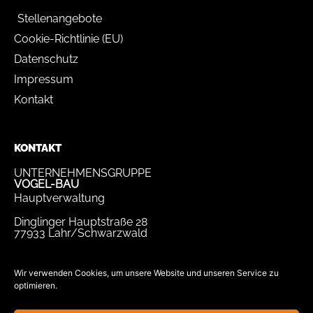
Stellenangebote
Cookie-Richtlinie (EU)
Datenschutz
Impressum
Kontakt
KONTAKT
UNTERNEHMENSGRUPPE
VOGEL-BAU
Hauptverwaltung
Dinglinger Hauptstraße 28
77933 Lahr/Schwarzwald
Tel.
07821 / 893-0
Fax.
07821 / 22 939
Wir verwenden Cookies, um unsere Website und unseren Service zu
optimieren.
bewerbung@vogel-bau.de
info@vogel-bau.de