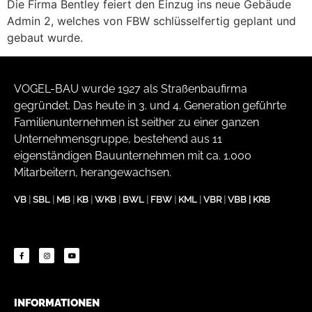
Die Firma Bentley feiert den Einzug ins neue Gebäude
Admin 2, welches von FBW schlüsselfertig geplant und
gebaut wurde.
VOGEL-BAU wurde 1927 als Straßenbaufirma
gegründet. Das heute in 3. und 4. Generation geführte
Familienunternehmen ist seither zu einer ganzen
Unternehmensgruppe, bestehend aus 11
eigenständigen Bauunternehmen mit ca. 1.000
Mitarbeitern, herangewachsen.
VB
|
SBL
|
MB
|
KB
|
WKB
|
BWL
|
FBW
|
KML
|
VBR
|
VBB
|
KRB
INFORMATIONEN