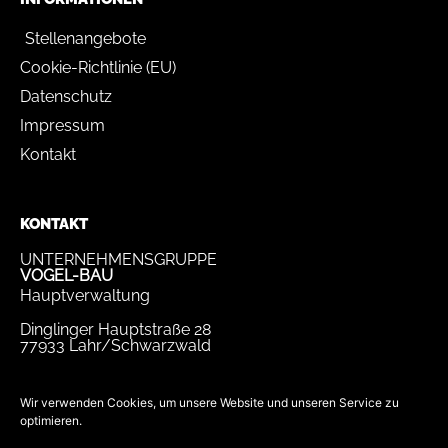
Stellenangebote
Cookie-Richtlinie (EU)
Datenschutz
Impressum
Kontakt
KONTAKT
UNTERNEHMENSGRUPPE
VOGEL-BAU
Hauptverwaltung
Dinglinger Hauptstraße 28
77933 Lahr/Schwarzwald
Tel.
07821 / 893-0
Fax.
07821 / 22 939
Wir verwenden Cookies, um unsere Website und unseren Service zu
optimieren.
bewerbung@vogel-bau.de