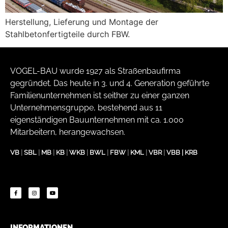
Herstellung, Lieferung und Montage der
Stahlbetonfertigteile durch FBW.
VOGEL-BAU wurde 1927 als Straßenbaufirma
gegründet. Das heute in 3. und 4. Generation geführte
Familienunternehmen ist seither zu einer ganzen
Unternehmensgruppe, bestehend aus 11
eigenständigen Bauunternehmen mit ca. 1.000
Mitarbeitern, herangewachsen.
VB
|
SBL
|
MB
|
KB
|
WKB
|
BWL
|
FBW
|
KML
|
VBR
|
VBB
|
KRB
INFORMATIONEN