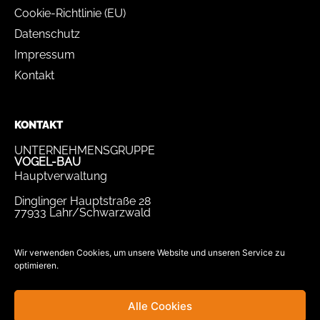
Cookie-Richtlinie (EU)
Datenschutz
Impressum
Kontakt
KONTAKT
UNTERNEHMENSGRUPPE
VOGEL-BAU
Hauptverwaltung
Dinglinger Hauptstraße 28
77933 Lahr/Schwarzwald
Tel.
07821 / 893-0
Fax.
07821 / 22 939
Wir verwenden Cookies, um unsere Website und unseren Service zu
optimieren.
bewerbung@vogel-bau.de
info@vogel-bau.de
Alle Cookies