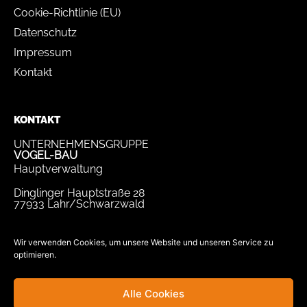
Cookie-Richtlinie (EU)
Datenschutz
Impressum
Kontakt
KONTAKT
UNTERNEHMENSGRUPPE
VOGEL-BAU
Hauptverwaltung
Dinglinger Hauptstraße 28
77933 Lahr/Schwarzwald
Tel.
07821 / 893-0
Fax.
07821 / 22 939
Wir verwenden Cookies, um unsere Website und unseren Service zu
optimieren.
bewerbung@vogel-bau.de
info@vogel-bau.de
Alle Cookies