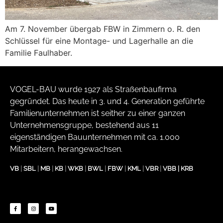
Am 7. November übergab FBW in Zimmern o. R. den
Schlüssel für eine Montage- und Lagerhalle an die
Familie Faulhaber.
VOGEL-BAU wurde 1927 als Straßenbaufirma
gegründet. Das heute in 3. und 4. Generation geführte
Familienunternehmen ist seither zu einer ganzen
Unternehmensgruppe, bestehend aus 11
eigenständigen Bauunternehmen mit ca. 1.000
Mitarbeitern, herangewachsen.
VB
|
SBL
|
MB
|
KB
|
WKB
|
BWL
|
FBW
|
KML
|
VBR
|
VBB
|
KRB