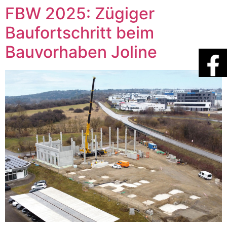
FBW 2025: Zügiger
Baufortschritt beim
Bauvorhaben Joline