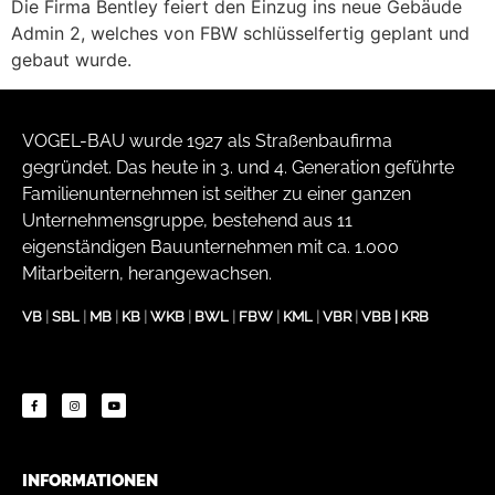
Die Firma Bentley feiert den Einzug ins neue Gebäude
Admin 2, welches von FBW schlüsselfertig geplant und
gebaut wurde.
VOGEL-BAU wurde 1927 als Straßenbaufirma
gegründet. Das heute in 3. und 4. Generation geführte
Familienunternehmen ist seither zu einer ganzen
Unternehmensgruppe, bestehend aus 11
eigenständigen Bauunternehmen mit ca. 1.000
Mitarbeitern, herangewachsen.
VB
|
SBL
|
MB
|
KB
|
WKB
|
BWL
|
FBW
|
KML
|
VBR
|
VBB
|
KRB
INFORMATIONEN