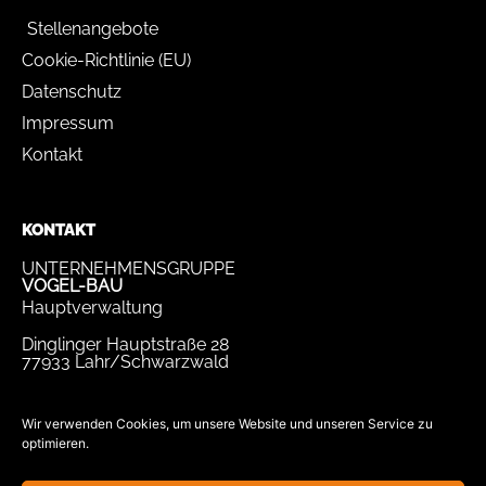
Stellenangebote
Cookie-Richtlinie (EU)
Datenschutz
Impressum
Kontakt
KONTAKT
UNTERNEHMENSGRUPPE
VOGEL-BAU
Hauptverwaltung
Dinglinger Hauptstraße 28
77933 Lahr/Schwarzwald
Tel.
07821 / 893-0
Fax.
07821 / 22 939
Wir verwenden Cookies, um unsere Website und unseren Service zu
optimieren.
bewerbung@vogel-bau.de
info@vogel-bau.de