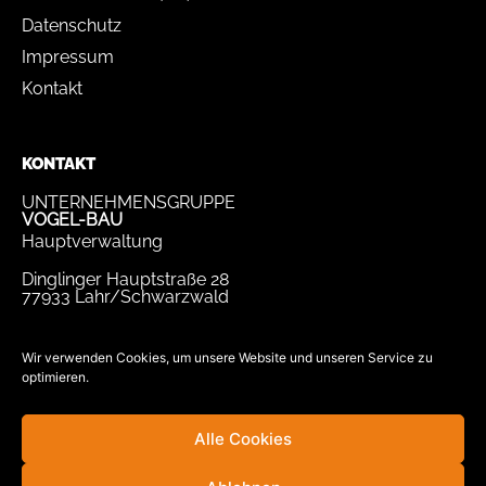
Datenschutz
Impressum
Kontakt
KONTAKT
UNTERNEHMENSGRUPPE
VOGEL-BAU
Hauptverwaltung
Dinglinger Hauptstraße 28
77933 Lahr/Schwarzwald
Tel.
07821 / 893-0
Fax.
07821 / 22 939
Wir verwenden Cookies, um unsere Website und unseren Service zu
optimieren.
bewerbung@vogel-bau.de
info@vogel-bau.de
Alle Cookies