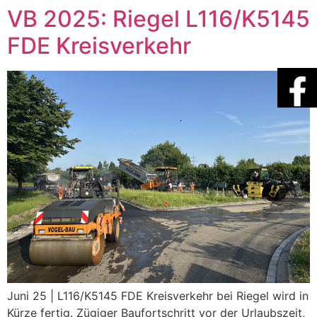
VB 2025: Riegel L116/K5145
FDE Kreisverkehr
Juni 25 | L116/K5145 FDE Kreisverkehr bei Riegel wird in
Kürze fertig. Zügiger Baufortschritt vor der Urlaubszeit,