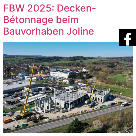
FBW 2025: Decken-
Bétonnage beim
Bauvorhaben Joline