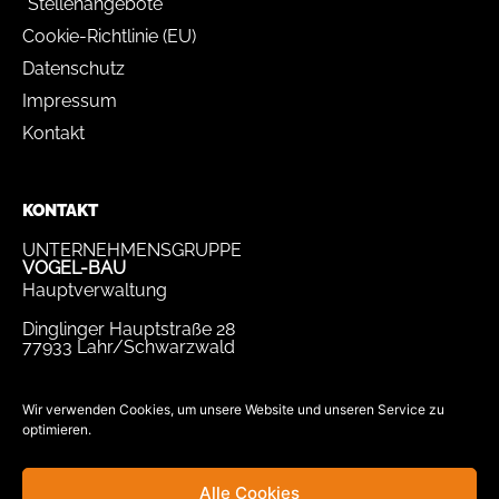
Stellenangebote
Cookie-Richtlinie (EU)
Datenschutz
Impressum
Kontakt
KONTAKT
UNTERNEHMENSGRUPPE
VOGEL-BAU
Hauptverwaltung
Dinglinger Hauptstraße 28
77933 Lahr/Schwarzwald
Tel.
07821 / 893-0
Fax.
07821 / 22 939
Wir verwenden Cookies, um unsere Website und unseren Service zu
optimieren.
bewerbung@vogel-bau.de
info@vogel-bau.de
Alle Cookies