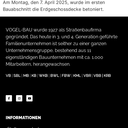
Am Montag, den 7. April 2025, wurde im ersten
Bauabschnitt die Erdgeschossdecke betoniert.
VOGEL-BAU wurde 1927 als Straßenbaufirma
gegründet. Das heute in 3. und 4. Generation geführte
Familienunternehmen ist seither zu einer ganzen
Unternehmensgruppe, bestehend aus 11
eigenständigen Bauunternehmen mit ca. 1.000
Mitarbeitern, herangewachsen.
VB
|
SBL
|
MB
|
KB
|
WKB
|
BWL
|
FBW
|
KML
|
VBR
|
VBB
|
KRB
INFORMATIONEN