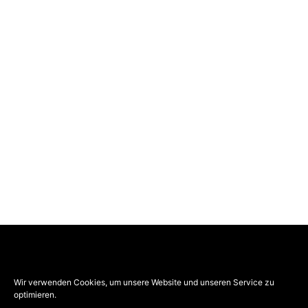
VOGEL-BAU wurde 1927 als Straßenbaufirma
gegründet. Das heute in 3. und 4. Generation geführte
Wir verwenden Cookies, um unsere Website und unseren Service zu
Familienunternehmen ist seither zu einer ganzen
optimieren.
Unternehmensgruppe, bestehend aus 11