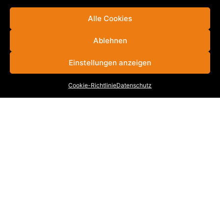
eigenständigen Bauunternehmen mit ca. 1.000
Alle Cookies
Mitarbeitern, herangewachsen.
Ablehnen
VB
|
SBL
|
MB
|
KB
|
WKB
|
BWL
|
FBW
|
KML
|
VBR
|
VBB
|
KRB
Einstellungen anzeigen
Cookie-Richtlinie
Datenschutz
INFORMATIONEN
Stellenangebote
Cookie-Richtlinie (EU)
Datenschutz
Impressum
Kontakt