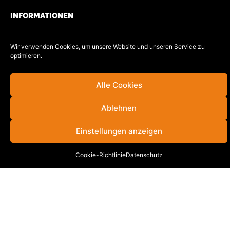
INFORMATIONEN
Stellenangebote
Wir verwenden Cookies, um unsere Website und unseren Service zu
Cookie-Richtlinie (EU)
optimieren.
Datenschutz
Impressum
Alle Cookies
Kontakt
Ablehnen
Einstellungen anzeigen
KONTAKT
UNTERNEHMENSGRUPPE
Cookie-Richtlinie
Datenschutz
VOGEL-BAU
Hauptverwaltung
Dinglinger Hauptstraße 28
77933 Lahr/Schwarzwald
Tel.
07821 / 893-0
Fax.
07821 / 22 939