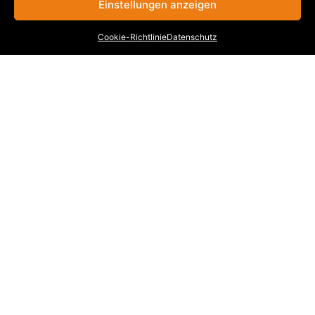
Einstellungen anzeigen
Cookie-Richtlinie
Datenschutz
INFORMATIONEN
Stellenangebote
Cookie-Richtlinie (EU)
Datenschutz
Impressum
Kontakt
KONTAKT
UNTERNEHMENSGRUPPE
VOGEL-BAU
Hauptverwaltung
Dinglinger Hauptstraße 28