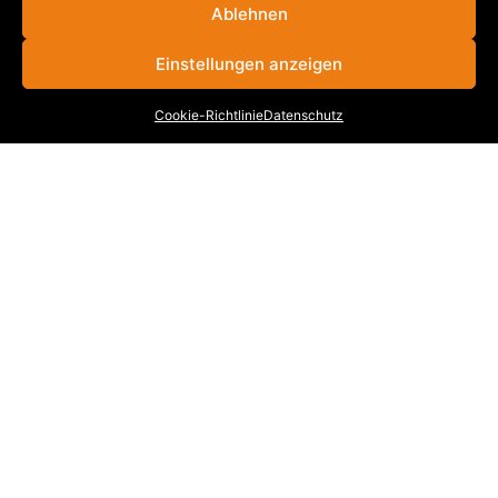
Ablehnen
VB
|
SBL
|
MB
|
KB
|
WKB
|
BWL
|
FBW
|
KML
|
VBR
|
VBB
|
KRB
Einstellungen anzeigen
Cookie-Richtlinie
Datenschutz
INFORMATIONEN
Stellenangebote
Cookie-Richtlinie (EU)
Datenschutz
Impressum
Kontakt
KONTAKT
UNTERNEHMENSGRUPPE
VOGEL-BAU