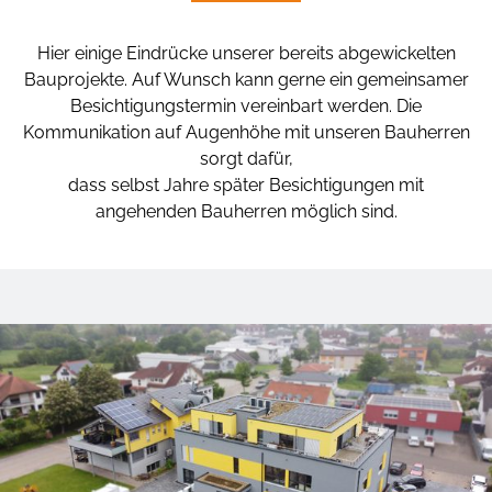
Kompetente und objektbezogene Auswahl der Baumaterialen.
Kompetente und objektbezogene Auswahl der Baumaterialen.
Kompetente und objektbezogene Auswahl der Baumaterialen.
Nachhaltig und wirtschaftlich zugleich.
Nachhaltig und wirtschaftlich zugleich.
Nachhaltig und wirtschaftlich zugleich.
Hier einige Eindrücke unserer bereits abgewickelten
Bauprojekte. Auf Wunsch kann gerne ein gemeinsamer
Besichtigungstermin vereinbart werden. Die
Kommunikation auf Augenhöhe mit unseren Bauherren
sorgt dafür,
dass selbst Jahre später Besichtigungen mit
angehenden Bauherren möglich sind.