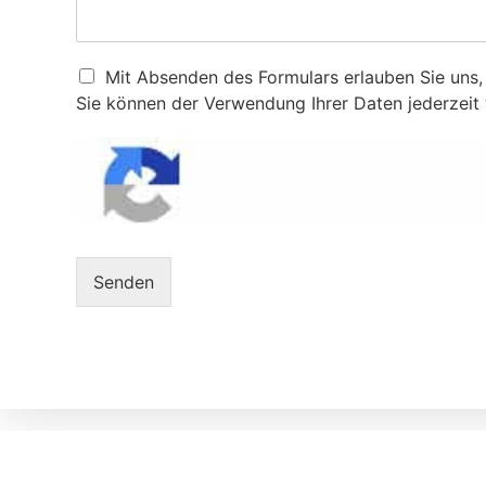
D
Mit Absenden des Formulars erlauben Sie uns, 
a
Sie können der Verwendung Ihrer Daten jederzeit
t
e
n
s
c
h
u
t
Senden
z
e
r
k
l
ä
r
u
n