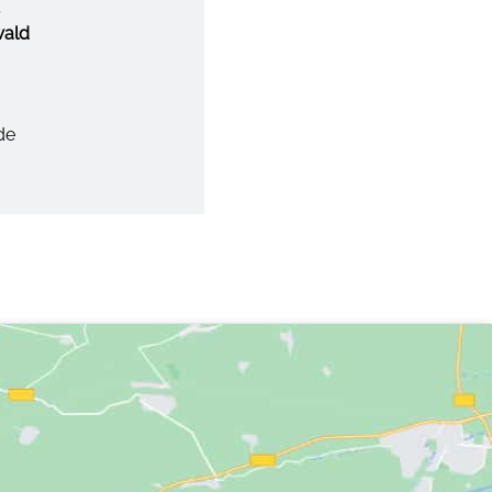
wald
de