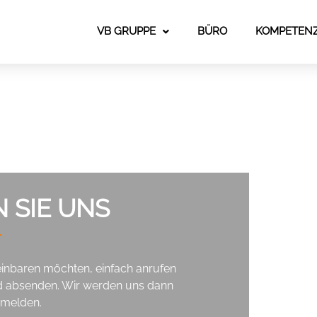
VB GRUPPE
BÜRO
KOMPETEN
 SIE UNS
inbaren möchten, einfach anrufen
nd absenden. Wir werden uns dann
 melden.