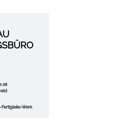
AU
GSBÜRO
e 28
wald
Fertigteile-Werk