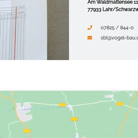
Am Waldmattensee 11
77933 Lahr/Schwarz
07825 / 844-0
sbl@vogel-bau.