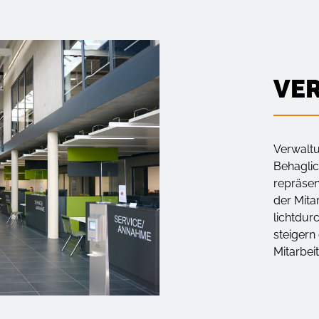
VE
Verwaltu
Behaglic
repräsen
der Mita
lichtdu
steigern
Mitarbeit