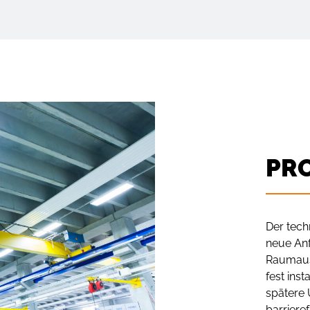
PR
Der techn
neue Anf
Raumauss
fest inst
spätere 
barriere