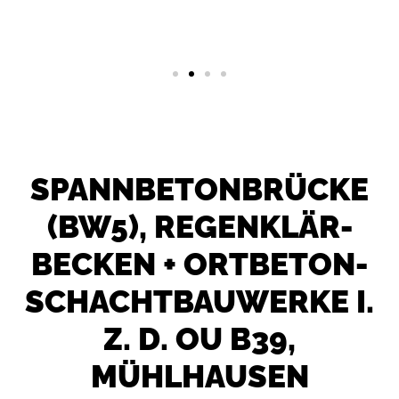
SPANNBETON­BRÜCKE
(BW5), REGENKLÄR­
BECKEN + ORTBETON­
SCHACHT­BAUWERKE I.
Z. D. OU B39,
MÜHLHAUSEN