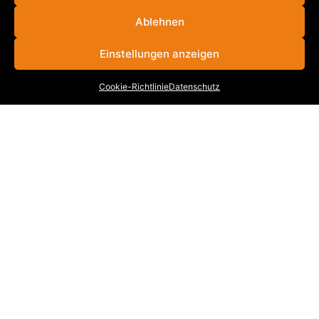
Ablehnen
VB
|
SBL
|
MB
|
KB
|
WKB
|
BWL
|
FBW
|
KML
|
VBR
|
VBB
|
KRB
Einstellungen anzeigen
Cookie-Richtlinie
Datenschutz
INFORMATIONEN
Stellenangebote
Cookie-Richtlinie (EU)
Datenschutz
Impressum
Kontakt
KONTAKT
UNTERNEHMENSGRUPPE