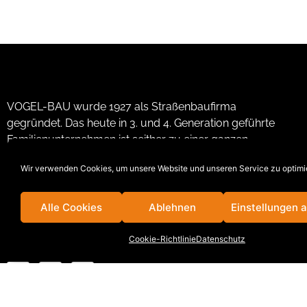
VOGEL-BAU wurde 1927 als Straßenbaufirma
gegründet. Das heute in 3. und 4. Generation geführte
Familienunternehmen ist seither zu einer ganzen
Unternehmensgruppe, bestehend aus 11
Wir verwenden Cookies, um unsere Website und unseren Service zu optimi
eigenständigen Bauunternehmen mit ca. 1.000
Mitarbeitern, herangewachsen.
Alle Cookies
Ablehnen
Einstellungen 
VB
|
SBL
|
MB
|
KB
|
WKB
|
BWL
|
FBW
|
KML
|
VBR
|
VBB
|
KRB
Cookie-Richtlinie
Datenschutz