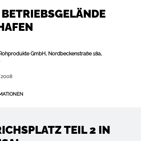
 BETRIEBS­GELÄNDE
HAFEN
 Rohprodukte GmbH, Nordbeckenstraße 18a,
/2008
MATIONEN
ICHS­PLATZ TEIL 2 IN