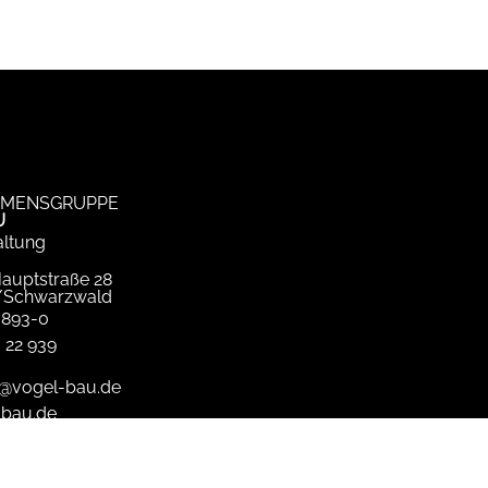
MENSGRUPPE
U
ltung
Hauptstraße 28
/Schwarzwald
 893-0
 22 939
@vogel-bau.de
-bau.de