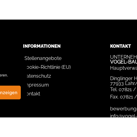
INFORMATIONEN
KONTAKT
UNTERNEH
Stellenangebote
VOGEL-BA
Cookie-Richtlinie (EU)
Hauptverwa
eren.
Datenschutz
Dinglinger 
77933 Lahr
Impressum
Tel.
07821 /
anzeigen
Kontakt
Fax.
07821 /
bewerbung
info@vogel