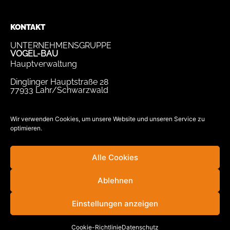
KONTAKT
UNTERNEHMENSGRUPPE
VOGEL-BAU
Hauptverwaltung
Dinglinger Hauptstraße 28
77933 Lahr/Schwarzwald
Tel.
07821 / 893-0
Fax.
07821 / 22 939
Wir verwenden Cookies, um unsere Website und unseren Service zu
optimieren.
bewerbung@vogel-bau.de
info@vogel-bau.de
Alle Cookies
Ablehnen
Einstellungen anzeigen
© Unternehmensgruppe VOGEL-BAU
powered by regiotec AG
Cookie-Richtlinie
Datenschutz