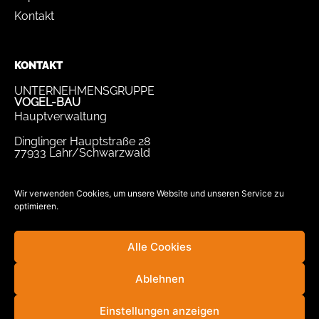
Kontakt
KONTAKT
UNTERNEHMENSGRUPPE
VOGEL-BAU
Hauptverwaltung
Dinglinger Hauptstraße 28
77933 Lahr/Schwarzwald
Tel.
07821 / 893-0
Fax.
07821 / 22 939
Wir verwenden Cookies, um unsere Website und unseren Service zu
optimieren.
bewerbung@vogel-bau.de
info@vogel-bau.de
Alle Cookies
Ablehnen
Einstellungen anzeigen
© Unternehmensgruppe VOGEL-BAU