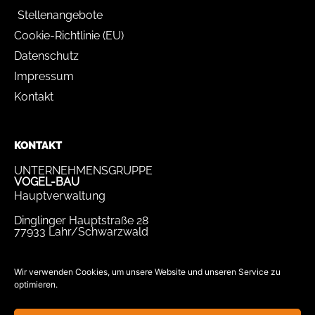
Stellenangebote
Cookie-Richtlinie (EU)
Datenschutz
Impressum
Kontakt
KONTAKT
UNTERNEHMENSGRUPPE
VOGEL-BAU
Hauptverwaltung
Dinglinger Hauptstraße 28
77933 Lahr/Schwarzwald
Tel.
07821 / 893-0
Fax.
07821 / 22 939
Wir verwenden Cookies, um unsere Website und unseren Service zu
optimieren.
bewerbung@vogel-bau.de
info@vogel-bau.de