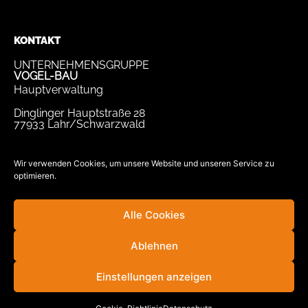
KONTAKT
UNTERNEHMENSGRUPPE
VOGEL-BAU
Hauptverwaltung
Dinglinger Hauptstraße 28
77933 Lahr/Schwarzwald
Tel.
07821 / 893-0
Fax.
07821 / 22 939
Wir verwenden Cookies, um unsere Website und unseren Service zu
optimieren.
bewerbung@vogel-bau.de
info@vogel-bau.de
Alle Cookies
Ablehnen
Einstellungen anzeigen
© Unternehmensgruppe VOGEL-BAU
powered by regiotec AG