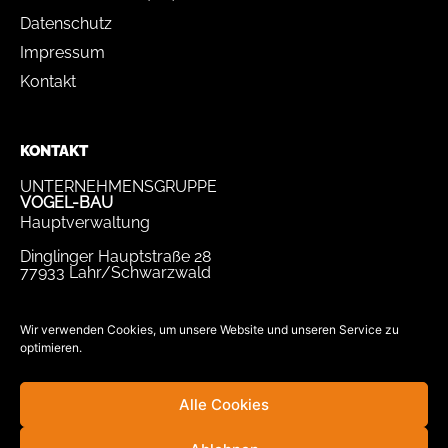
Datenschutz
Impressum
Kontakt
KONTAKT
UNTERNEHMENSGRUPPE
VOGEL-BAU
Hauptverwaltung
Dinglinger Hauptstraße 28
77933 Lahr/Schwarzwald
Tel.
07821 / 893-0
Fax.
07821 / 22 939
Wir verwenden Cookies, um unsere Website und unseren Service zu
optimieren.
bewerbung@vogel-bau.de
info@vogel-bau.de
Alle Cookies