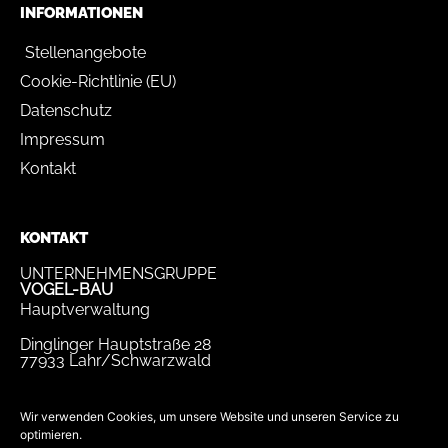
INFORMATIONEN
Stellenangebote
Cookie-Richtlinie (EU)
Datenschutz
Impressum
Kontakt
KONTAKT
UNTERNEHMENSGRUPPE
VOGEL-BAU
Hauptverwaltung
Dinglinger Hauptstraße 28
77933 Lahr/Schwarzwald
Tel.
07821 / 893-0
Fax.
07821 / 22 939
Wir verwenden Cookies, um unsere Website und unseren Service zu
optimieren.
bewerbung@vogel-bau.de