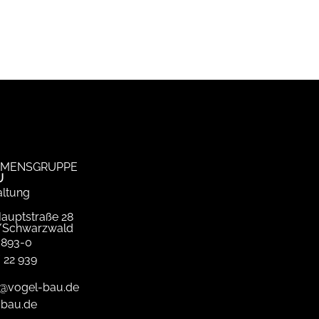
MENSGRUPPE
U
ltung
Hauptstraße 28
/Schwarzwald
 893-0
 22 939
@vogel-bau.de
-bau.de