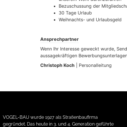
Bezuschussung der Mitgliedscha
30 Tage Urlaub
Weihnachts- und Urlaubsgeld
Ansprechpartner
Wenn Ihr Interesse geweckt wurde, Sende
aussagekräftigen Bewerbungsunterlagen 
Christoph Koch
| Personalleitung
VOGEL-BAU wurde 1927 als Straßenbaufirma
gegründet. Das heute in 3. und 4. Generation geführte