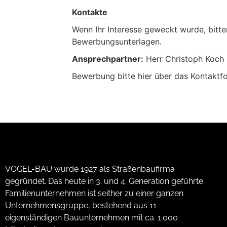
Kontakte
Wenn Ihr Interesse geweckt wurde, bitte
Bewerbungsunterlagen.
Ansprechpartner:
Herr Christoph Koch |
Bewerbung bitte hier über das Kontaktf
VOGEL-BAU wurde 1927 als Straßenbaufirma
gegründet. Das heute in 3. und 4. Generation geführte
Familienunternehmen ist seither zu einer ganzen
Unternehmensgruppe, bestehend aus 11
eigenständigen Bauunternehmen mit ca. 1.000