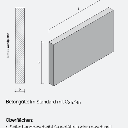
Betongüte:
Im Standard mit C35/45
Oberflächen:
1. Seite: handgescheibt/-geglättet oder maschinell