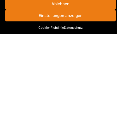
Ablehnen
INFORMATIONEN
Einstellungen anzeigen
Stellenangebote
Cookie-Richtlinie
Datenschutz
Cookie-Richtlinie (EU)
Datenschutz
Impressum
Kontakt
KONTAKT
UNTERNEHMENSGRUPPE
VOGEL-BAU
Hauptverwaltung
Dinglinger Hauptstraße 28
77933 Lahr/Schwarzwald
Tel.
07821 / 893-0
Fax.
07821 / 22 939