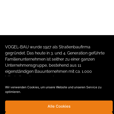
VOGEL-BAU wurde 1927 als Straßenbaufirma
gegründet. Das heute in 3. und 4. Generation geführte
Familienunternehmen ist seither zu einer ganzen
Unternehmensgruppe, bestehend aus 11
eigenständigen Bauunternehmen mit ca. 1.000
Mitarbeitern, herangewachsen.
Wir verwenden Cookies, um unsere Website und unseren Service zu
VB
|
SBL
|
MB
|
KB
|
WKB
|
BWL
|
FBW
|
KML
|
VBR
|
VBB
|
KRB
optimieren.
Alle Cookies