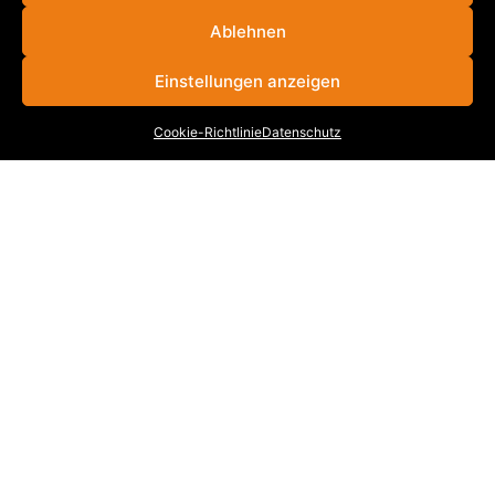
Ablehnen
VB
|
SBL
|
MB
|
KB
|
WKB
|
BWL
|
FBW
|
KML
|
VBR
|
VBB
|
KRB
Einstellungen anzeigen
Cookie-Richtlinie
Datenschutz
INFORMATIONEN
Stellenangebote
Cookie-Richtlinie (EU)
Datenschutz
Impressum
Kontakt
KONTAKT
UNTERNEHMENSGRUPPE