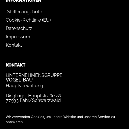
INFORMATIONEN
Stellenangebote
Cookie-Richtlinie (EU)
Datenschutz
Impressum
Kontakt
KONTAKT
UNTERNEHMENSGRUPPE
VOGEL-BAU
Hauptverwaltung
Dinglinger Hauptstraße 28
77933 Lahr/Schwarzwald
Tel.
07821 / 893-0
Fax.
07821 / 22 939
Wir verwenden Cookies, um unsere Website und unseren Service zu
optimieren.
bewerbung@vogel-bau.de