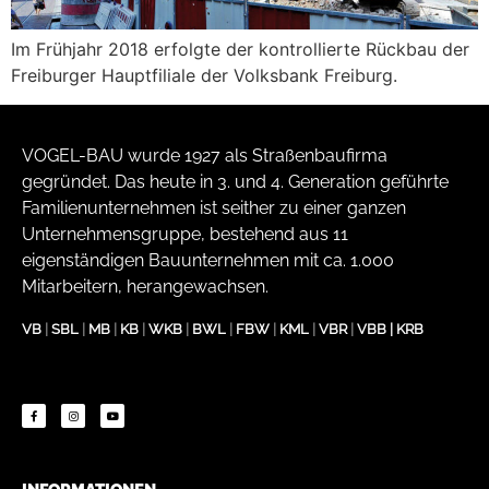
Im Frühjahr 2018 erfolgte der kontrollierte Rückbau der
Freiburger Hauptfiliale der Volksbank Freiburg.
VOGEL-BAU wurde 1927 als Straßenbaufirma
gegründet. Das heute in 3. und 4. Generation geführte
Familienunternehmen ist seither zu einer ganzen
Unternehmensgruppe, bestehend aus 11
eigenständigen Bauunternehmen mit ca. 1.000
Mitarbeitern, herangewachsen.
VB
|
SBL
|
MB
|
KB
|
WKB
|
BWL
|
FBW
|
KML
|
VBR
|
VBB
|
KRB