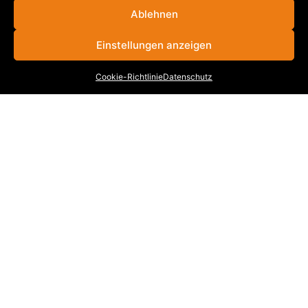
Ablehnen
VB
|
SBL
|
MB
|
KB
|
WKB
|
BWL
|
FBW
|
KML
|
VBR
|
VBB
|
KRB
Einstellungen anzeigen
Cookie-Richtlinie
Datenschutz
INFORMATIONEN
Stellenangebote
Cookie-Richtlinie (EU)
Datenschutz
Impressum
Kontakt
KONTAKT
UNTERNEHMENSGRUPPE
VOGEL-BAU